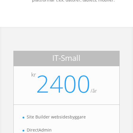
IT-Small
2400
kr
/
år
Site Builder websidesbyggare
DirectAdmin