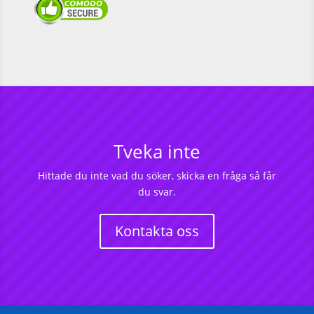
Tveka inte
Hittade du inte vad du söker, skicka en fråga så får
du svar.
Kontakta oss