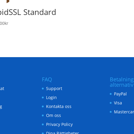
pidSSL Standard
.00
kr
FAQ
Betalning
alternativ
kat
Support
PayPal
Login
Visa
g
Kontakta oss
Masterca
Om oss
Privacy Policy
Dina Rättigheter