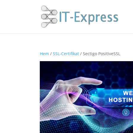
Hem
/
SSL-Certifikat
/ Sectigo PositiveSSL