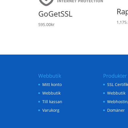
Ra
GoGetSSL
1,175
595.00
kr
Webbutik
Produkter
Mitt konto
SSL Certifi
Webbutik
Webbutik
Till kassan
Webhostin
Varukorg
Domäner