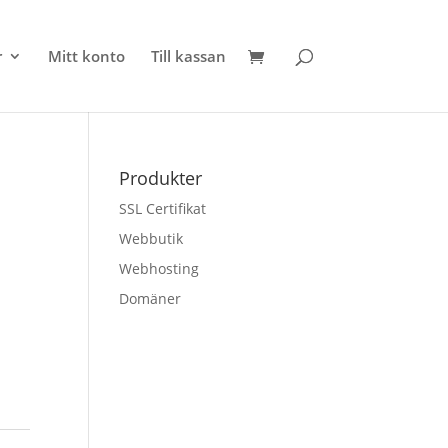
r
Mitt konto
Till kassan
Produkter
SSL Certifikat
Webbutik
Webhosting
Domäner