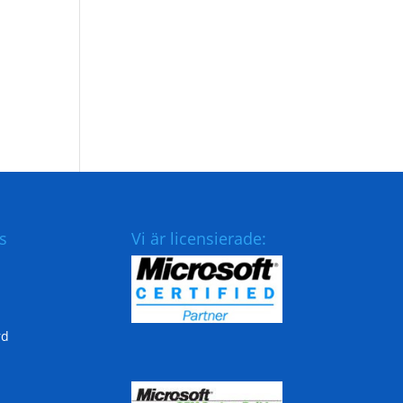
s
Vi är licensierade:
rd