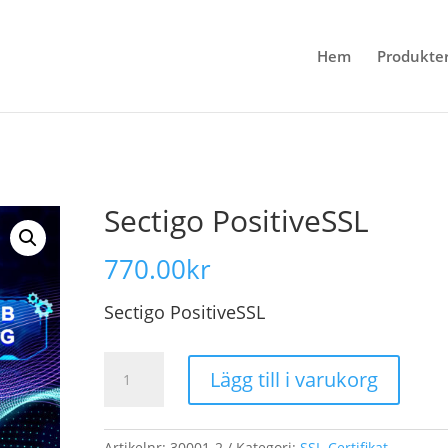
Hem
Produkte
Sectigo PositiveSSL
770.00
kr
Sectigo PositiveSSL
Sectigo
Lägg till i varukorg
PositiveSSL
mängd
Artikelnr:
30001-2
Kategori:
SSL-Certifikat